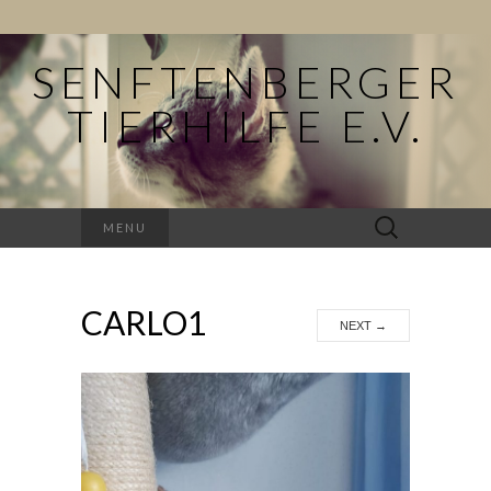
SENFTENBERGER
TIERHILFE E.V.
Suchen
MENU
nach:
CARLO1
NEXT
→