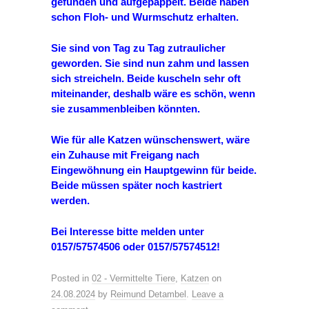
gefunden und aufgepäppelt. Beide haben
schon Floh- und Wurmschutz erhalten.
Sie sind von Tag zu Tag zutraulicher
geworden. Sie sind nun zahm und lassen
sich streicheln. Beide kuscheln sehr oft
miteinander, deshalb wäre es schön, wenn
sie zusammenbleiben könnten.
Wie für alle Katzen wünschenswert, wäre
ein Zuhause mit Freigang nach
Eingewöhnung ein Hauptgewinn für beide.
Beide müssen später noch kastriert
werden.
Bei Interesse bitte melden unter
0157/57574506 oder 0157/57574512!
Posted in
02 - Vermittelte Tiere
,
Katzen
on
24.08.2024
by
Reimund Detambel
.
Leave a