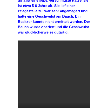
Sina ist eine liebe, verschmuste Katze, sie
ist etwa 5-6 Jahre alt. Sie lief einer
Pflegestelle zu, war sehr abgemagert und
hatte eine Geschwulst am Bauch. Ein
Besitzer konnte nicht ermittelt werden. Der
Bauch wurde operiert und die Geschwulst
war glücklicherweise gutartig.